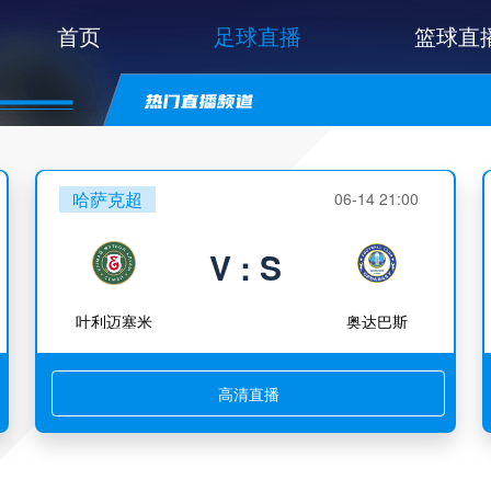
首页
足球直播
篮球直
哈萨克超
06-14 21:00
V : S
叶利迈塞米
奥达巴斯
高清直播