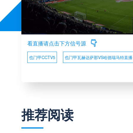
看直播请点击下方信号源
也门甲CCTV5
也门甲瓦赫达萨那VS哈德瑞马特直播
推荐阅读