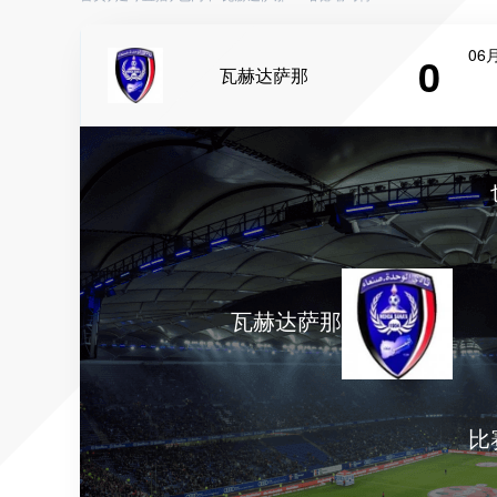
06月
0
瓦赫达萨那
瓦赫达萨那
比