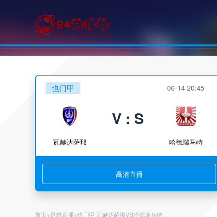
也门甲
06-14 20:45
V : S
瓦赫达萨那
哈德瑞马特
高清直播
>
>
首页
足球直播
也门甲 瓦赫达萨那VS哈德瑞马特