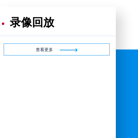
录像回放
查看更多