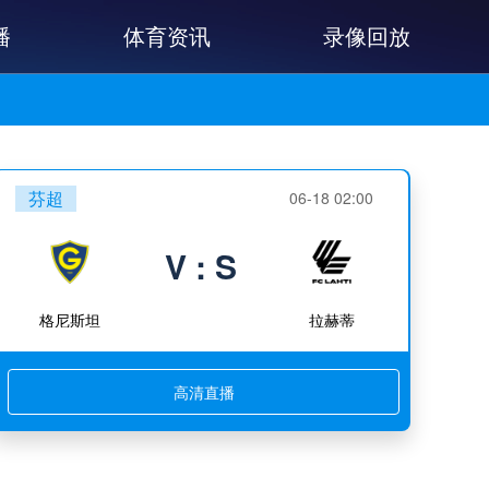
播
体育资讯
录像回放
芬超
06-18 02:00
V : S
格尼斯坦
拉赫蒂
高清直播