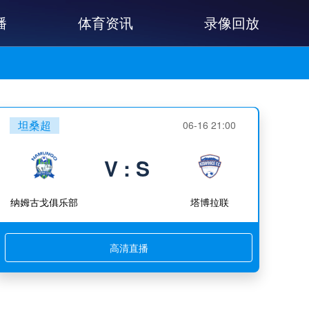
播
体育资讯
录像回放
坦桑超
06-16 21:00
V : S
纳姆古戈俱乐部
塔博拉联
高清直播