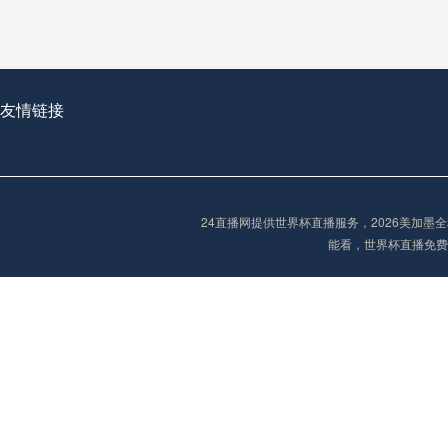
**世界杯菜鸟破咒记：美加墨的零胜突围战**
友情链接
2026世界杯首球：开启新纪元的瞬间，重塑足球荣耀
“2026世界杯抽签：死亡之组已成伪命题？”
24直播网提供世界杯直播服务，2026美加
能看，世界杯直播免费